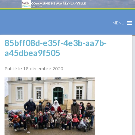
MENU
85bff08d-e35f-4e3b-aa7b-
a45dbea9f505
Publié le 18 décembre 2020