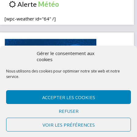
Alerte
[wpc-weather id="64" /]
Gérer le consentement aux
cookies
Nous utilisons des cookies pour optimiser notre site web et notre
service.
ACCEPTER LES COOKIES
Contactez-nous
Mentions légales
REFUSER
Politique de confidentialité (UE)
VOIR LES PRÉFÉRENCES
Copyright © 2026 Marly-la-Ville
|
Site conçu et développé par l'Union des
Maires du Val d'Oise