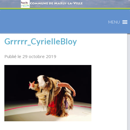
MENU
Grrrrr_CyrielleBloy
Publié le 29 octobre 2019