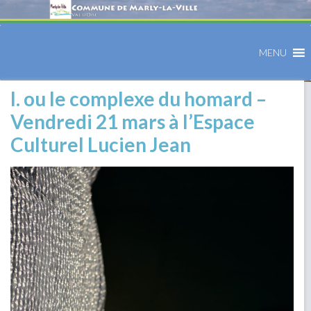
MENU
I. ou le complexe du homard –
Vendredi 21 mars à l’Espace
Culturel Lucien Jean