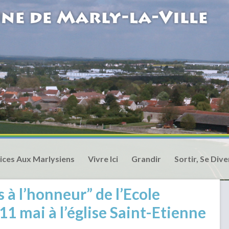
ices Aux Marlysiens
Vivre Ici
Grandir
Sortir, Se Dive
 à l’honneur” de l’Ecole
11 mai à l’église Saint-Etienne