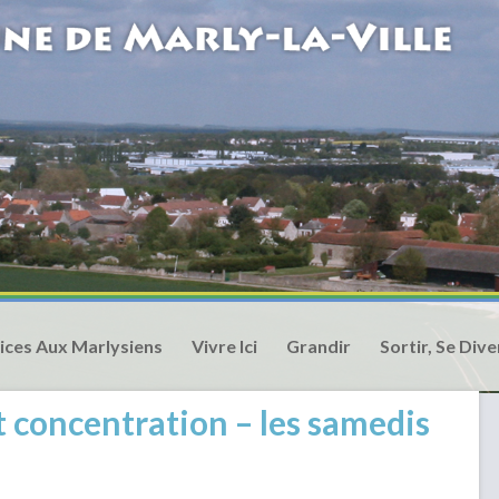
ices Aux Marlysiens
Vivre Ici
Grandir
Sortir, Se Dive
t concentration – les samedis