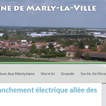
ices Aux Marlysiens
Vivre Ici
Grandir
Sortir, Se Dive
anchement électrique allée des