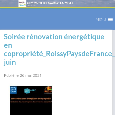
MENU
Soirée rénovation énergétique
en
copropriété_RoissyPaysdeFrance
juin
Publié le 26 mai 2021