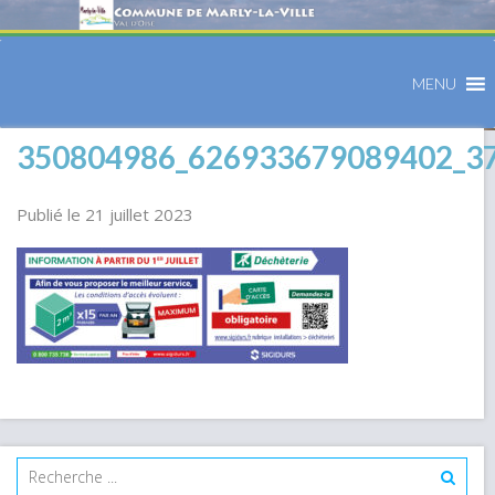
MENU
350804986_626933679089402_3
Publié le 21 juillet 2023