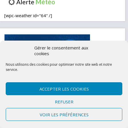
Alerte
[wpc-weather id="64" /]
Gérer le consentement aux
cookies
Nous utilisons des cookies pour optimiser notre site web et notre
service.
ACCEPTER LES COOKIES
Contactez-nous
Mentions légales
REFUSER
Politique de confidentialité (UE)
VOIR LES PRÉFÉRENCES
Copyright © 2026 Marly-la-Ville
|
Site conçu et développé par l'Union des
Maires du Val d'Oise