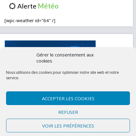
Alerte
[wpc-weather id="64" /]
Gérer le consentement aux
cookies
Nous utilisons des cookies pour optimiser notre site web et notre
service.
ACCEPTER LES COOKIES
Contactez-nous
Mentions légales
REFUSER
Politique de confidentialité (UE)
VOIR LES PRÉFÉRENCES
Copyright © 2026 Marly-la-Ville
|
Site conçu et développé par l'Union des
Maires du Val d'Oise