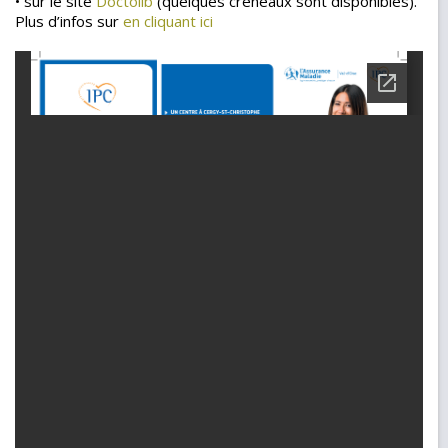
• sur le site
Doctolib
(quelques créneaux sont disponibles).
Plus d’infos sur
en cliquant ici