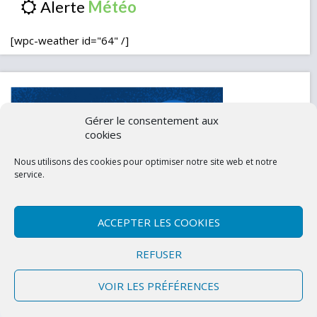
Alerte
[wpc-weather id="64" /]
Gérer le consentement aux
cookies
Nous utilisons des cookies pour optimiser notre site web et notre
service.
ACCEPTER LES COOKIES
Contactez-nous
Mentions légales
REFUSER
Politique de confidentialité (UE)
VOIR LES PRÉFÉRENCES
Copyright © 2026 Marly-la-Ville
|
Site conçu et développé par l'Union des
Maires du Val d'Oise