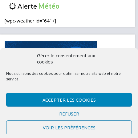
Alerte
[wpc-weather id="64" /]
Gérer le consentement aux
cookies
Nous utilisons des cookies pour optimiser notre site web et notre
service.
ACCEPTER LES COOKIES
Contactez-nous
Mentions légales
REFUSER
Politique de confidentialité (UE)
VOIR LES PRÉFÉRENCES
Copyright © 2026 Marly-la-Ville
|
Site conçu et développé par l'Union des
Maires du Val d'Oise