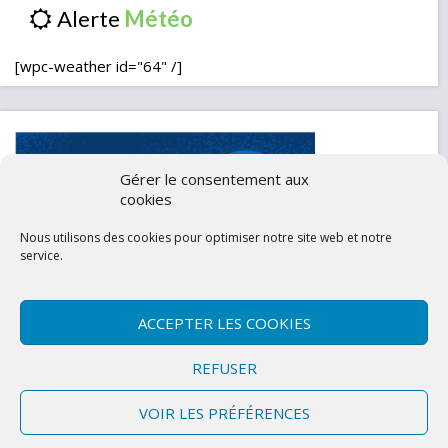
Alerte
[wpc-weather id="64" /]
Gérer le consentement aux
cookies
Nous utilisons des cookies pour optimiser notre site web et notre
service.
ACCEPTER LES COOKIES
Contactez-nous
Mentions légales
REFUSER
Politique de confidentialité (UE)
VOIR LES PRÉFÉRENCES
Copyright © 2026 Marly-la-Ville
|
Site conçu et développé par l'Union des
Maires du Val d'Oise