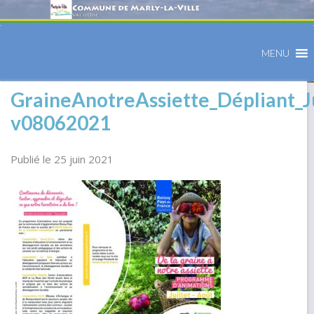
MENU
GraineAnotreAssiette_Dépliant_J
v08062021
Publié le 25 juin 2021