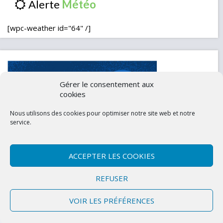
Alerte
[wpc-weather id="64" /]
Gérer le consentement aux
cookies
Nous utilisons des cookies pour optimiser notre site web et notre
service.
ACCEPTER LES COOKIES
Contactez-nous
Mentions légales
REFUSER
Politique de confidentialité (UE)
VOIR LES PRÉFÉRENCES
Copyright © 2026 Marly-la-Ville
|
Site conçu et développé par l'Union des
Maires du Val d'Oise