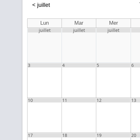
<
juillet
Lun
Mar
Mer
juillet
juillet
juillet
3
4
5
6
10
11
12
13
17
18
19
20