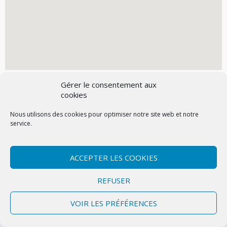
Gérer le consentement aux
cookies
Nous utilisons des cookies pour optimiser notre site web et notre
service.
Contactez-nous
Mentions légales
Politique de confidentialité (UE)
ACCEPTER LES COOKIES
Copyright © 2026 Marly-la-Ville
|
Site conçu et développé par l'Union des
REFUSER
Maires du Val d'Oise
VOIR LES PRÉFÉRENCES