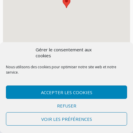
Gérer le consentement aux
cookies
Nous utilisons des cookies pour optimiser notre site web et notre
service.
ACCEPTER LES COOKIES
Contactez-nous
Mentions légales
Politique de confidentialité (UE)
REFUSER
Copyright © 2026 Marly-la-Ville
|
Site conçu et développé par l'Union des
VOIR LES PRÉFÉRENCES
Maires du Val d'Oise