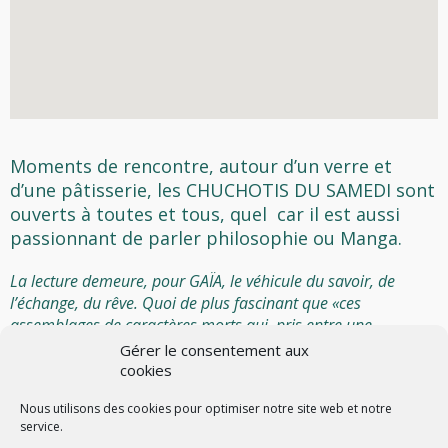
Moments de rencontre, autour d’un verre et
d’une pâtisserie, les CHUCHOTIS DU SAMEDI sont
ouverts à toutes et tous, quel car il est aussi
passionnant de parler philosophie ou Manga.
La lecture demeure, pour GAÏA, le véhicule du savoir, de
l’échange, du rêve. Quoi de plus fascinant que «ces
assemblages de caractères morts qui, pris entre une
majuscule et un point, ressuscitaient d’un coup, devenaient
Gérer le consentement aux
phrases, devenaient foules, devenaient force et esprit»
cookies
(Yasmina KHADRA-L’ECRIVAIN) ?
Nous utilisons des cookies pour optimiser notre site web et notre
service.