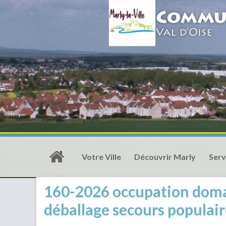
Votre Ville
Découvrir Marly
Serv
160-2026 occupation doma
déballage secours populair