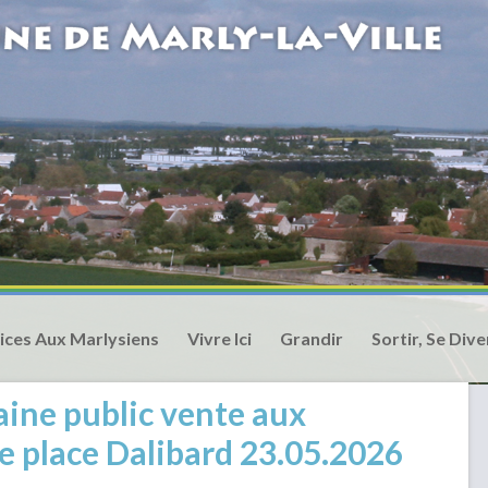
ices Aux Marlysiens
Vivre Ici
Grandir
Sortir, Se Dive
ine public vente aux
e place Dalibard 23.05.2026